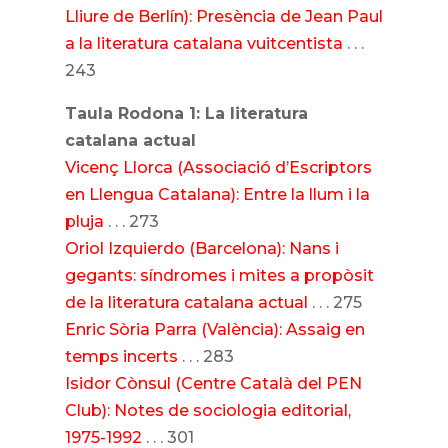
Lliure de Berlín): Presència de Jean Paul
a la literatura catalana vuitcentista
. . .
243
Taula Rodona 1: La literatura
catalana actual
Vicenç Llorca (Associació d’Escriptors
en Llengua Catalana): Entre la llum i la
pluja
. . . 273
Oriol Izquierdo (Barcelona): Nans i
gegants: síndromes i mites a propòsit
de la literatura catalana actual
. . . 275
Enric Sòria Parra (València): Assaig en
temps incerts
. . . 283
Isidor Cònsul (Centre Català del PEN
Club): Notes de sociologia editorial,
1975-1992
. . . 301