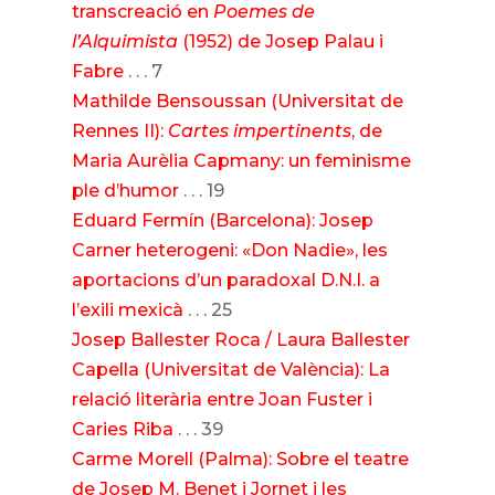
transcreació en
Poemes de
l’Alquimista
(1952) de Josep Palau i
Fabre
. . . 7
Mathilde Bensoussan (Universitat de
Rennes II):
Cartes impertinents
, de
Maria Aurèlia Capmany: un feminisme
ple d’humor
. . . 19
Eduard Fermín (Barcelona): Josep
Carner heterogeni: «Don Nadie», les
aportacions d’un paradoxal D.N.I. a
l’exili mexicà
. . . 25
Josep Ballester Roca / Laura Ballester
Capella (Universitat de València): La
relació literària entre Joan Fuster i
Caries Riba
. . . 39
Carme Morell (Palma): Sobre el teatre
de Josep M. Benet i Jornet i les