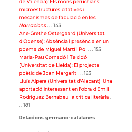
de València): Els mons peruchians:
microestructures citatives i
mecanismes de fabulació en les
Narracions
. . . 143
Ane-Grethe Ostergaard (Universitat
d’Odense): Absència i presència en un
poema de Miguel Martí i Pol
. . . 155
Maria-Pau Cornadó i Teixidó
(Universitat de Lleida): El projecte
poètic de Joan Margarit
. . . 163
Lluís Alpera (Universitat d’Alacant): Una
aportació interessant en l’obra d’Emili
Rodríguez Bernabeu: la crítica literària
.
. . 181
Relacions germano-catalanes