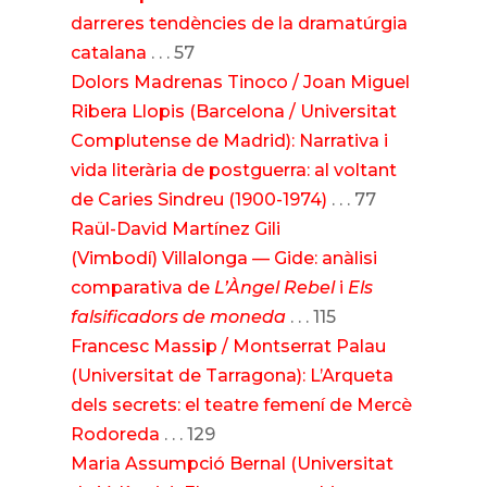
darreres tendències de la dramatúrgia
catalana
. . . 57
Dolors Madrenas Tinoco / Joan Miguel
Ribera Llopis (Barcelona / Universitat
Complutense de Madrid): Narrativa i
vida literària de postguerra: al voltant
de Caries Sindreu (1900-1974)
. . . 77
Raül-David Martínez Gili
(Vimbodí) Villalonga — Gide: anàlisi
comparativa de
L’Àngel Rebel
i
Els
falsificadors de moneda
. . . 115
Francesc Massip / Montserrat Palau
(Universitat de Tarragona): L’Arqueta
dels secrets: el teatre femení de Mercè
Rodoreda
. . . 129
Maria Assumpció Bernal (Universitat