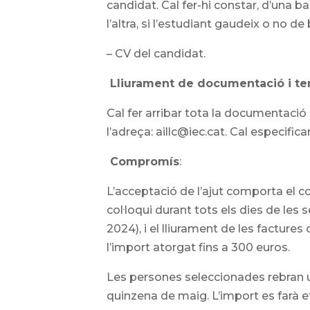
candidat. Cal fer-hi constar, d’una ba
l’altra, si l’estudiant gaudeix o no d
– CV del candidat.
Lliurament de documentació i te
Cal fer arribar tota la documentació p
l’adreça: aillc@iec.cat. Cal especif
Compromís
:
L’acceptació de l’ajut comporta el c
col·loqui durant tots els dies de les 
2024), i el lliurament de les facture
l’import atorgat fins a 300 euros.
Les persones seleccionades rebran u
quinzena de maig. L’import es farà 