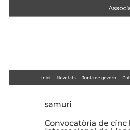
Associa
Inici
Novetats
Junta de govern
Col
samuri
Convocatòria de cinc b