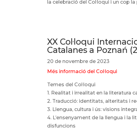
la celebració del Col·loqui i un cop la
XX Col·loqui Internaci
Catalanes a Poznań (
20 de novembre de 2023
Més informació del Col·loqui
Temes del Col·loqui
1. Realitat i irrealitat en la literatura 
2. Traducció: identitats, alteritats i 
3. Llengua, cultura i ús: visions int
4. L’ensenyament de la llengua i la li
disfuncions