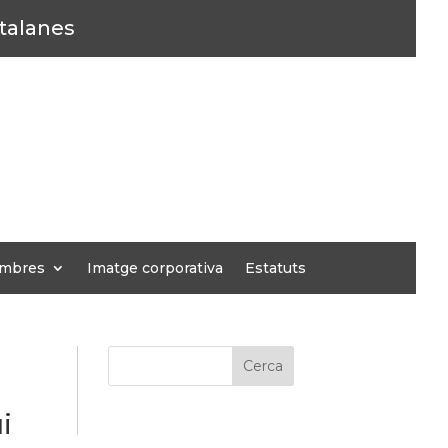
atalanes
mbres
Imatge corporativa
Estatuts
Cerca
i