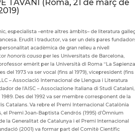
 TAVANI (Roma, 21 de març de
2019)
c, especialista –entre altres àmbits– de literatura galle
rancesa. Erudit i traductor, va ser un dels pares fundador
a personalitat acadèmica de gran relleu a nivell
ctor
honoris causa
per les Universitats de Barcelona,
professor emèrit per la Università di Roma “La Sapienz
del 1973 va ser vocal (fins al 1979), vicepresident (fins 
AILLC – Associació Internacional de Llengua i Literatura
dador de l’AISC – Associazione Italiana di Studi Catalani,
 al 1989. Des del 1992 va ser membre corresponent de la
udis Catalans. Va rebre el Premi Internacional Catalònia
ans, el Premi Joan-Baptista Cendrós (1995) d’Òmnium
 de la Generalitat de Catalunya i el Premi Internacional
undació (2001) va formar part del Comitè Científic