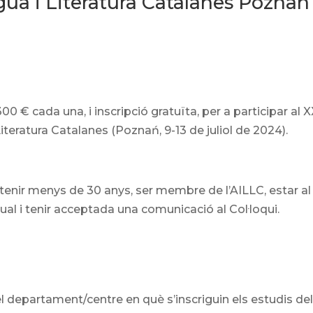
gua i Literatura Catalanes Poznan
00 € cada una, i inscripció gratuïta, per a participar al 
Literatura Catalanes (Poznań, 9-13 de juliol de 2024).
tenir menys de 30 anys, ser membre de l’AILLC, estar al
al i tenir acceptada una comunicació al Col·loqui.
el departament/centre en què s’inscriguin els estudis de