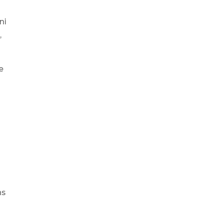
ni
,
e
ns