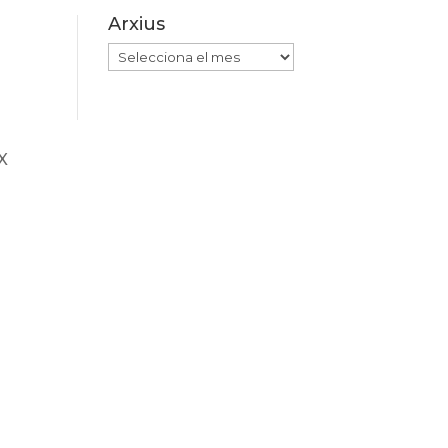
Arxius
Arxius
XX
l