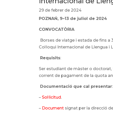
Internacional de Llen
29 de febrer de 2024
POZNAŃ, 9–13 de juliol de 2024
CONVOCATÒRIA
Borses de viatge i estada de fins a 3
Col·loqui Internacional de Llengua i 
Requisits
:
Ser estudiant de màster o doctorat, 
corrent de pagament de la quota anu
Documentació que cal presentar
:
–
Sol·licitud
.
–
Document
signat per la direcció d