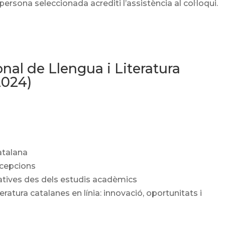
 persona seleccionada acrediti l’assistència al col·loqui.
onal de Llengua i Literatura
2024)
catalana
recepcions
egratives des dels estudis acadèmics
teratura catalanes en línia: innovació, oportunitats i