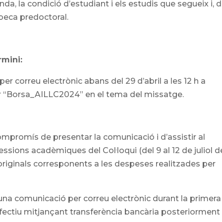
nda, la condició d’estudiant i els estudis que segueix i, 
e beca predoctoral.
rmini:
er correu electrònic abans del 29 d’abril a les 12 h a
icar “Borsa_AILLC2024” en el tema del missatge.
ompromís de presentar la comunicació i d’assistir al
sessions acadèmiques del Col·loqui (del 9 al 12 de juliol d
s originals corresponents a les despeses realitzades per
na comunicació per correu electrònic durant la primera
efectiu mitjançant transferència bancària posteriorment