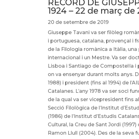
RECORD DE GIUSEPPE
1924 – 22 de març de 
20 de setembre de 2019
Giuseppe Tavani va ser filòleg romàni
i portuguesa, catalana, provençal i f
de la Filologia romànica a Itàlia, un
internacional i un Mestre. Va ser do
Lisboa i Santiago de Compostel·la i 
on va ensenyar durant molts anys. Des 
1988) i president (fins al 1994) de l’
Catalanes. L’any 1978 va ser soci fun
de la qual va ser vicepresident fins
Secció Filològica de l’Institut d’Est
(1986) de l’Institut d’Estudis Catal
Cultural, la Creu de Sant Jordi (1997)
Ramon Llull (2004). Des de la seva f