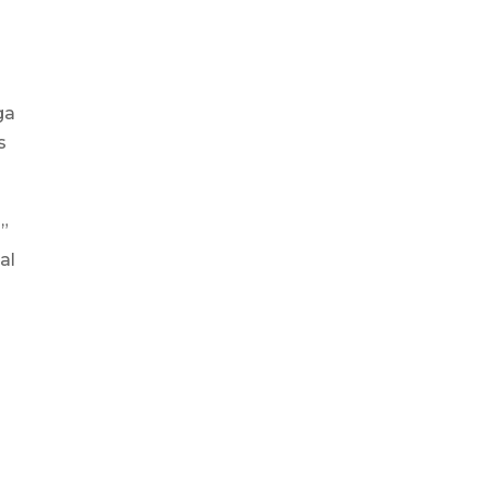
ga
s
a”
al