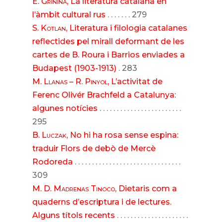
E. Grínina
, La literatura catalana en
l’àmbit cultural rus
. . . . . . . 279
S. Kotlan
, Literatura i filologia catalanes
reflectides pel mirall deformant de les
cartes de B. Roura i Barrios enviades a
Budapest (1903-1913)
. 283
M. Llanas – R. Pinyol
, L’activitat de
Ferenc Olivér Brachfeld a Catalunya:
algunes notícies
. . . . . . . . . . . . . . . . . . . . . . . .
295
B. Luczak
, No hi ha rosa sense espina:
traduir Flors de debò de Mercè
Rodoreda
. . . . . . . . . . . . . . . . . . . . . . . . . . . . . . .
309
M. D. Madrenas Tinoco
, Dietaris com a
quaderns d’escriptura i de lectures.
Alguns títols recents
. . . . . . . . . . . . . . . . . . . . .