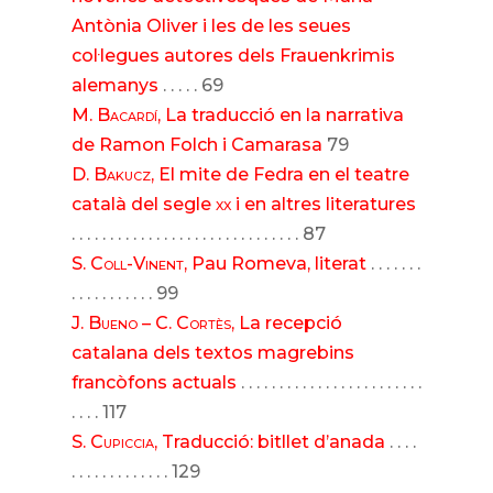
Antònia Oliver i les de les seues
col·legues autores dels Frauenkrimis
alemanys
. . . . . 69
M. Bacardí
, La traducció en la narrativa
de Ramon Folch i Camarasa
79
D. Bakucz
, El mite de Fedra en el teatre
català del segle
xx
i en altres literatures
. . . . . . . . . . . . . . . . . . . . . . . . . . . . . . 87
S. Coll-Vinent
, Pau Romeva, literat
. . . . . . .
. . . . . . . . . . . 99
J. Bueno – C. Cortès
, La recepció
catalana dels textos magrebins
francòfons actuals
. . . . . . . . . . . . . . . . . . . . . . . .
. . . . 117
S. Cupiccia
, Traducció: bitllet d’anada
. . . .
. . . . . . . . . . . . . 129