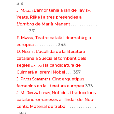
319
J. Malé
, «L’amor tenia a ran de llavis».
Yeats, Rilke i altres presències a
L’ombra
de Marià Manent
. . . . . . . . . . . . . . .
. . . . . . . 331
F. Massip
, Teatre català i dramatúrgia
europea
. . . . . . . . . . . . . 345
D. Nosell
, L’acollida de la literatura
catalana a Suècia al tombant dels
segles
xix
i
xx
i la candidatura de
Guimerà al premi Nobel
. . . . 357
J. Prats Sobrepere
, Cinc arquetipus
femenins en la literatura europea
373
J. M. Ribera Llopis
, Notícies i traduccions
catalanoromaneses al llindar del Nou-
cents. Material de treball
. . . . . . . . . . . . . . . .
. 383