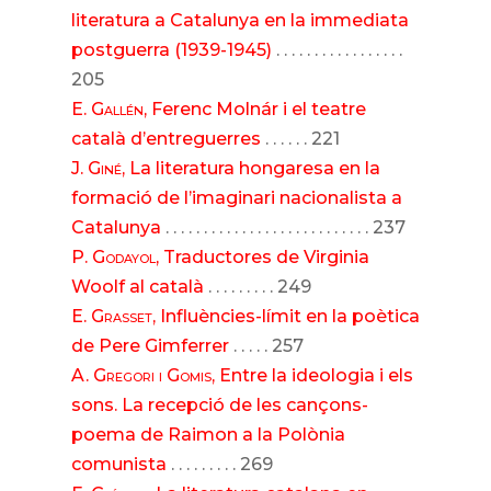
literatura a Catalunya en la immediata
postguerra (1939-1945)
. . . . . . . . . . . . . . . . .
205
E. Gallén
, Ferenc Molnár i el teatre
català d’entreguerres
. . . . . . 221
J. Giné
, La literatura hongaresa en la
formació de l’imaginari nacionalista a
Catalunya
. . . . . . . . . . . . . . . . . . . . . . . . . . . 237
P. Godayol
, Traductores de Virginia
Woolf al català
. . . . . . . . . 249
E. Grasset
, Influències-límit en la poètica
de Pere Gimferrer
. . . . . 257
A. Gregori i Gomis
, Entre la ideologia i els
sons. La recepció de les cançons-
poema de Raimon a la Polònia
comunista
. . . . . . . . . 269