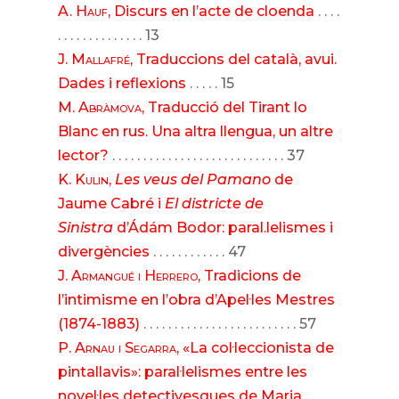
A. Hauf
, Discurs en l’acte de cloenda
. . . .
. . . . . . . . . . . . . . 13
J. Mallafré
, Traduccions del català, avui.
Dades i reflexions
. . . . . 15
M. Abràmova
, Traducció del Tirant lo
Blanc en rus. Una altra llengua, un altre
lector?
. . . . . . . . . . . . . . . . . . . . . . . . . . . . 37
K. Kulin
,
Les veus del Pamano
de
Jaume Cabré i
El districte de
Sinistra
d’Ádám Bodor: paral.lelismes i
divergències
. . . . . . . . . . . . 47
J. Armangué i Herrero
, Tradicions de
l’intimisme en l’obra d’Apel·les Mestres
(1874-1883)
. . . . . . . . . . . . . . . . . . . . . . . . . 57
P. Arnau i Segarra
, «La col·leccionista de
pintallavis»: paral·lelismes entre les
novel·les detectivesques de Maria