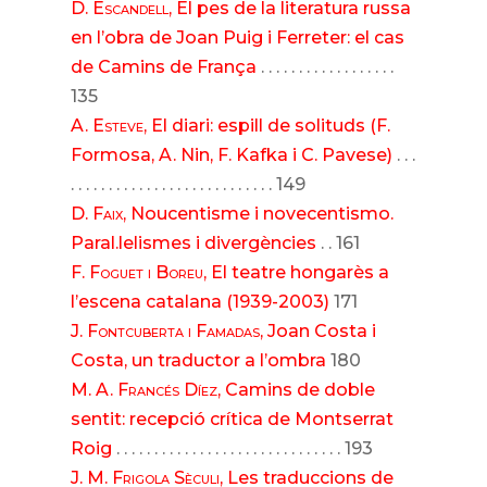
D. Escandell
, El pes de la literatura russa
en l’obra de Joan Puig i Ferreter: el cas
de Camins de França
. . . . . . . . . . . . . . . . . .
135
A. Esteve
, El diari: espill de solituds (F.
Formosa, A. Nin, F. Kafka i C. Pavese)
. . .
. . . . . . . . . . . . . . . . . . . . . . . . . . . 149
D. Faix
, Noucentisme i novecentismo.
Paral.lelismes i divergències
. . 161
F. Foguet i Boreu
, El teatre hongarès a
l’escena catalana (1939-2003)
171
J. Fontcuberta i Famadas
, Joan Costa i
Costa, un traductor a l’ombra
180
M. A. Francés Díez
, Camins de doble
sentit: recepció crítica de Montserrat
Roig
. . . . . . . . . . . . . . . . . . . . . . . . . . . . . . 193
J. M. Frigola Sèculi
, Les traduccions de