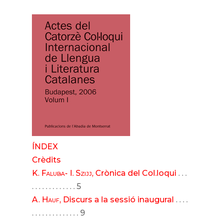
ÍNDEX
Crèdits
K. Faluba- I. Szijj
, Crònica del Col.loqui
. . .
. . . . . . . . . . . . . 5
A. Hauf
, Discurs a la sessió inaugural
. . . .
. . . . . . . . . . . . . . 9