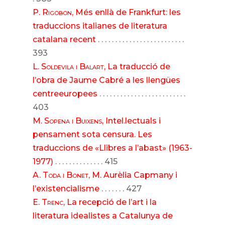
P. Rigobon
, Més enllà de Frankfurt: les
traduccions italianes de literatura
catalana recent
. . . . . . . . . . . . . . . . . . . . . . . . .
393
L. Soldevila i Balart
, La traducció de
l’obra de Jaume Cabré a les llengües
centreeuropees
. . . . . . . . . . . . . . . . . . . . . . . . .
403
M. Sopena i Buixens
, Intel.lectuals i
pensament sota censura. Les
traduccions de «Llibres a l’abast» (1963-
1977)
. . . . . . . . . . . . . . 415
A. Toda i Bonet
, M. Aurèlia Capmany i
l’existencialisme
. . . . . . . 427
E. Trenc
, La recepció de l’art i la
literatura idealistes a Catalunya de